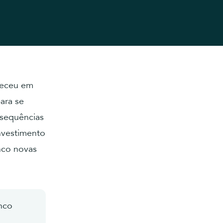
teceu em
ara se
nsequências
investimento
nco novas
nco