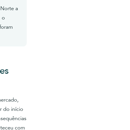
 Norte a
, o
 foram
es
mercado,
 do início
nsequências
onteceu com