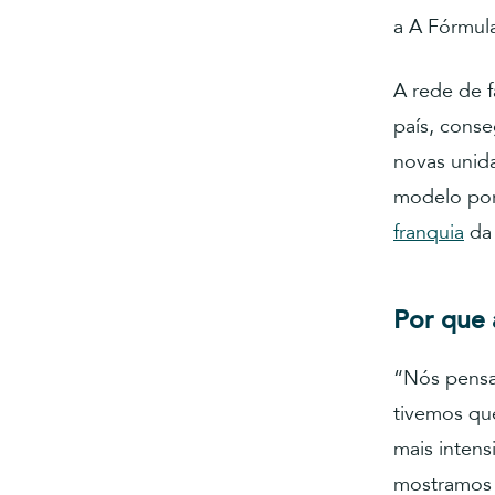
a A Fórmul
A rede de 
país, conse
novas unid
modelo por
franquia
da 
Por que 
“Nós pensam
tivemos qu
mais inten
mostramos 