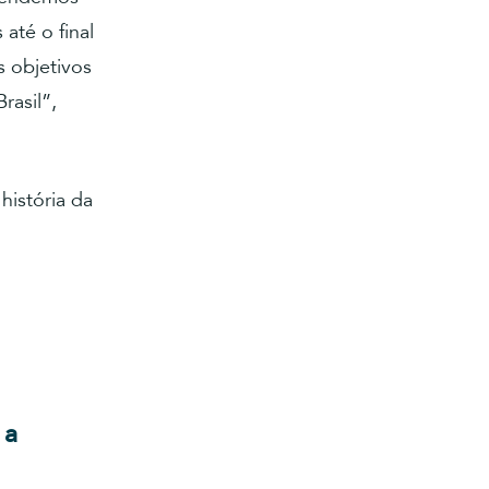
 até o final
 objetivos
rasil”,
história da
 a