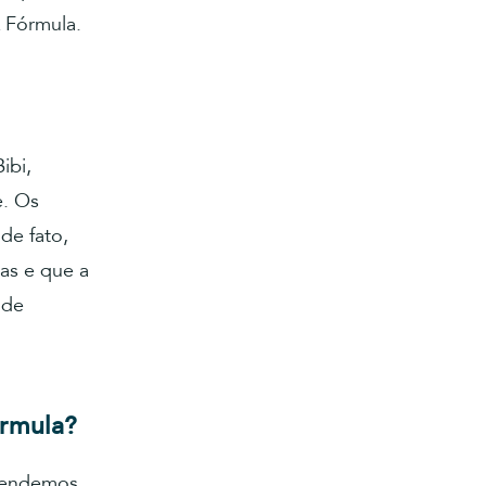
A Fórmula.
ibi,
e. Os
de fato,
as e que a
 de
órmula?
etendemos