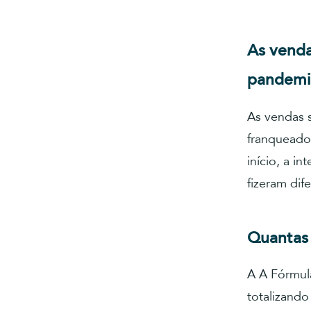
As venda
pandemi
As vendas 
franqueados
início, a i
fizeram dif
Quantas 
A A Fórmul
totalizando