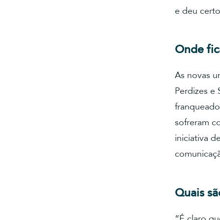
e deu certo
Onde fic
As novas un
Perdizes e 
franqueados
sofreram c
iniciativa 
comunicação
Quais sã
“É claro q