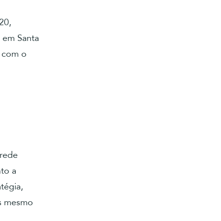
20,
e em Santa
o com o
 rede
to a
tégia,
as mesmo