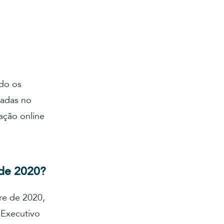
do os
tadas no
ação online
 de 2020?
re de 2020,
r Executivo