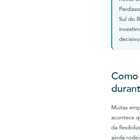
Perdize
Sul do B
investi
decisivo
Como 
duran
Muitas emp
acontece q
da flexibil
ainda rode