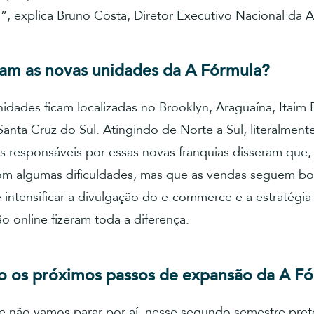
”, explica Bruno Costa, Diretor Executivo Nacional da 
am as novas unidades da A Fórmula?
idades ficam localizadas no Brooklyn, Araguaína, Itaim B
Santa Cruz do Sul. Atingindo de Norte a Sul, literalment
 responsáveis por essas novas franquias disseram que, 
om algumas dificuldades, mas que as vendas seguem bo
de intensificar a divulgação do e-commerce e a estratégia
 online fizeram toda a diferença.
o os próximos passos de expansão da A F
ue não vamos parar por aí, nesse segundo semestre pr