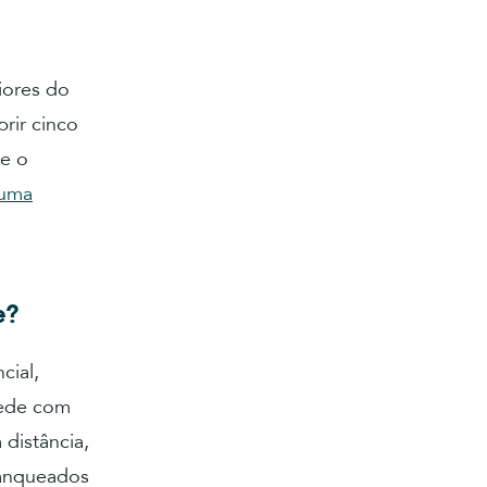
iores do
rir cinco
re o
 uma
e?
cial,
rede com
distância,
ranqueados