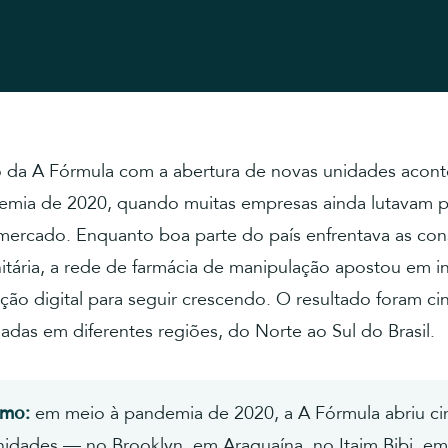
 da A Fórmula com a abertura de novas unidades acon
emia de 2020, quando muitas empresas ainda lutavam p
mercado. Enquanto boa parte do país enfrentava as co
nitária, a rede de farmácia de manipulação apostou em 
ão digital para seguir crescendo. O resultado foram ci
hadas em diferentes regiões, do Norte ao Sul do Brasil.
umo:
em meio à pandemia de 2020, a A Fórmula abriu ci
nidades — no Brooklyn, em Araguaína, no Itaim Bibi, em