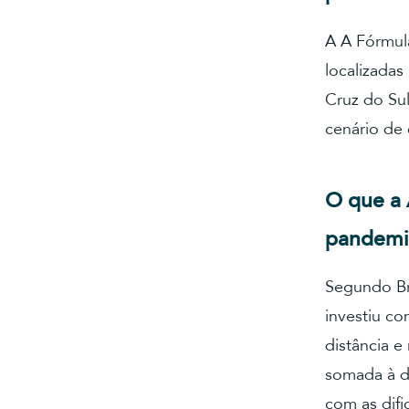
A A Fórmul
localizadas
Cruz do Sul
cenário de 
O que a 
pandemi
Segundo Br
investiu c
distância e
somada à d
com as dif