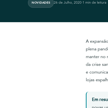
26 de Julho, 2020
·
1 min de leitura
NOVIDADES
A expansão
plena pand
manter no 
da crise sa
e comunicaç
lojas espal
Em res
novas u