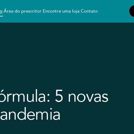
g
Área do prescritor
Encontre uma loja
Contato
órmula: 5 novas
pandemia