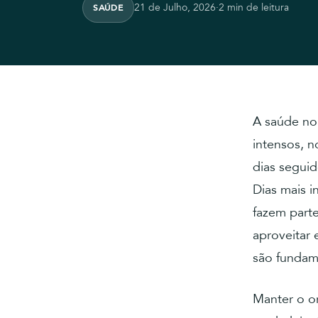
21 de Julho, 2026
·
2 min de leitura
SAÚDE
A saúde no
intensos, n
dias seguid
Dias mais i
fazem parte
aproveitar 
são fundam
Manter o o