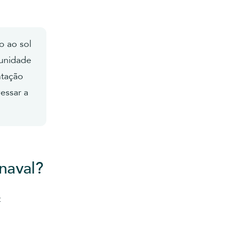
o ao sol
munidade
ntação
essar a
naval?
: