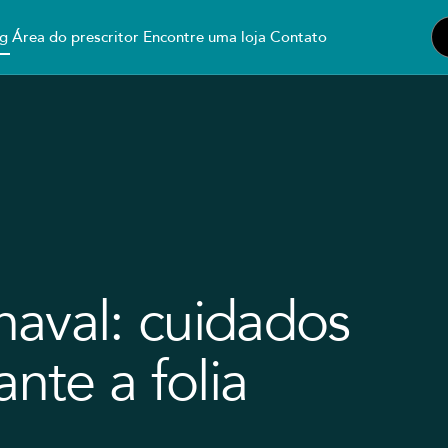
g
Área do prescritor
Encontre uma loja
Contato
aval: cuidados
ante a folia