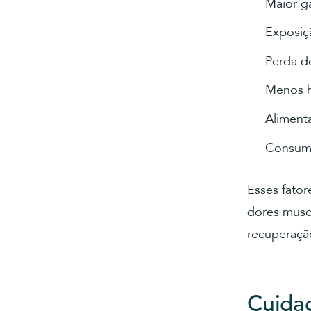
Maior g
Exposiç
Perda de
Menos h
Alimenta
Consumo
Esses fato
dores muscu
recuperação
Cuidad