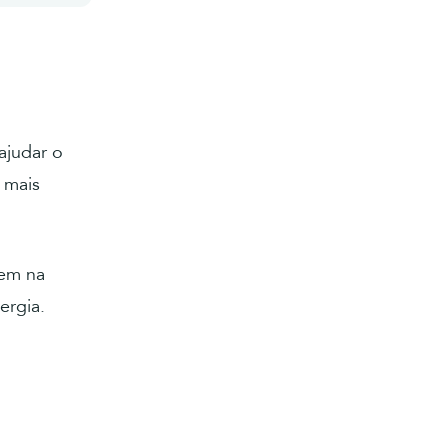
ajudar o
m mais
iem na
ergia.