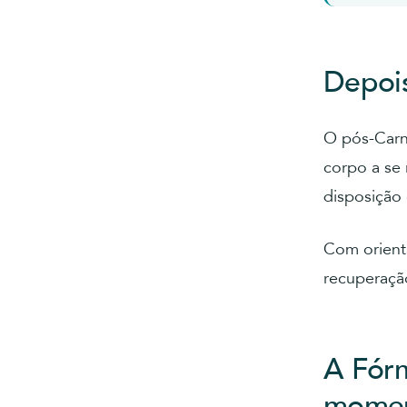
Depois
O pós-Carn
corpo a se 
disposição 
Com orienta
recuperaçã
A Fórm
mome