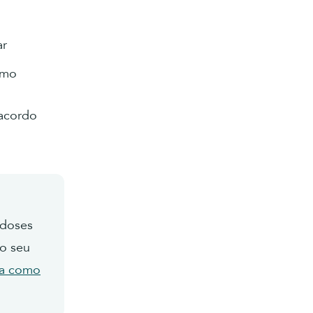
ar
smo
 acordo
 doses
ao seu
a como