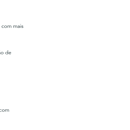
l com mais
ão de
 com