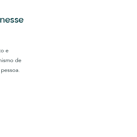
 nesse
to e
anismo de
 pessoa.