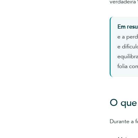
verdadeira
Em res
e a per
e dificu
equilibr
folia co
O que 
Durante a f