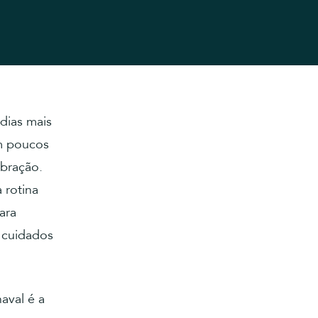
dias mais
em poucos
ebração.
 rotina
ara
s cuidados
aval é a