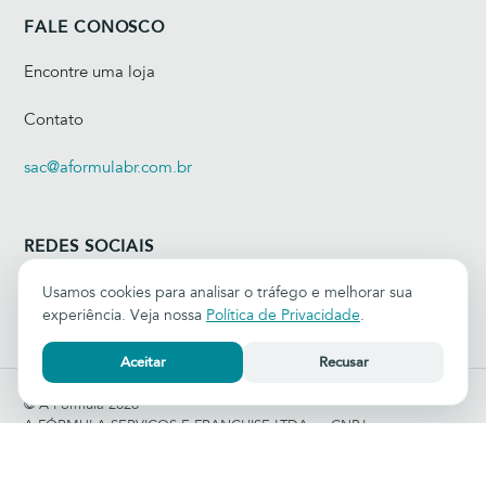
FALE CONOSCO
Encontre uma loja
Contato
sac@aformulabr.com.br
REDES SOCIAIS
Usamos cookies para analisar o tráfego e melhorar sua
experiência. Veja nossa
Política de Privacidade
.
Aceitar
Recusar
© A Fórmula 2026
A FÓRMULA SERVIÇOS E FRANCHISE LTDA — CNPJ:
10.760.350/0002-90
Rua Tabapuã, 627 — Itaim Bibi, São Paulo - SP