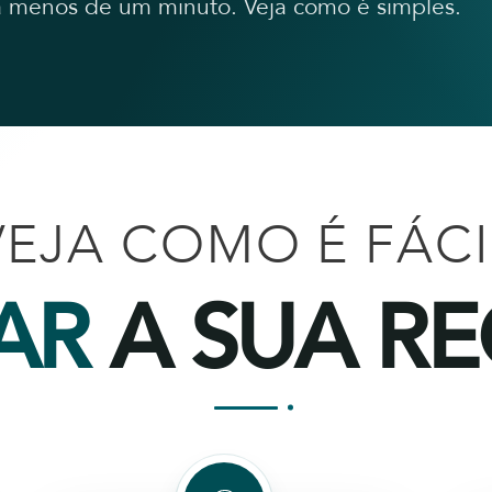
va menos de um minuto. Veja como é simples.
VEJA COMO É FÁCI
AR
A SUA RE