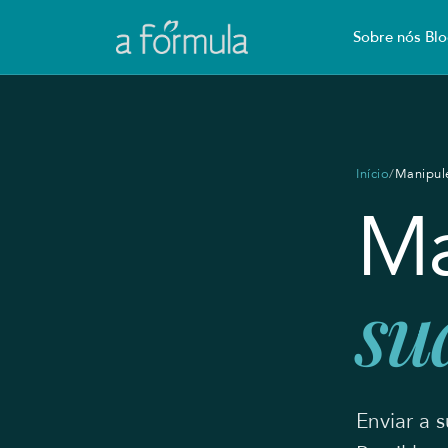
Sobre nós
Blo
Início
/
Manipule
Ma
su
Enviar a 