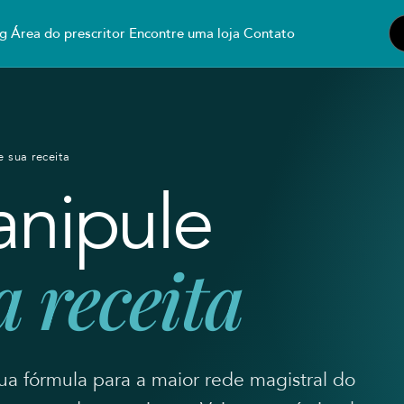
g
Área do prescritor
Encontre uma loja
Contato
 sua receita
nipule
a receita
sua fórmula para a maior rede magistral do