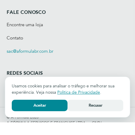
FALE CONOSCO
Encontre uma loja
Contato
sac@aformulabr.com.br
REDES SOCIAIS
Usamos cookies para analisar o tráfego e melhorar sua
experiência. Veja nossa
Política de Privacidade
.
Aceitar
Recusar
© A Fórmula 2026
A FÓRMULA SERVIÇOS E FRANCHISE LTDA — CNPJ:
10.760.350/0002-90
Rua Tabapuã, 627 — Itaim Bibi, São Paulo - SP