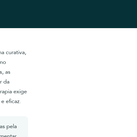
a curativa,
omo
s, as
r da
rapia exige
e eficaz.
as pela
ementar