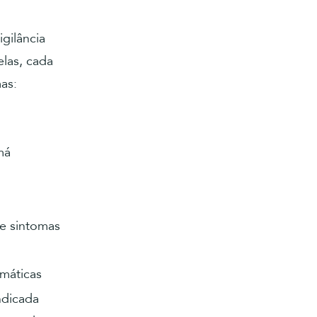
igilância
elas, cada
as:
má
 e sintomas
umáticas
ndicada