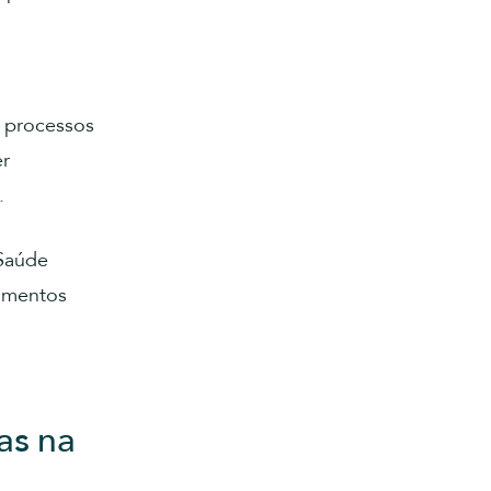
r processos
er
.
 Saúde
imentos
das na