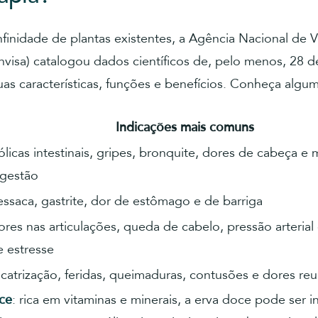
nfinidade de plantas existentes, a Agência Nacional de V
Anvisa) catalogou dados científicos de, pelo menos, 28 d
s características, funções e benefícios. Conheça algum
Indicações mais comuns
licas intestinais, gripes, bronquite, dores de cabeça e 
igestão
essaca, gastrite, dor de estômago e de barriga
ores nas articulações, queda de cabelo, pressão arterial
e estresse
icatrização, feridas, queimaduras, contusões e dores re
ce
: rica em vitaminas e minerais, a erva doce pode ser i