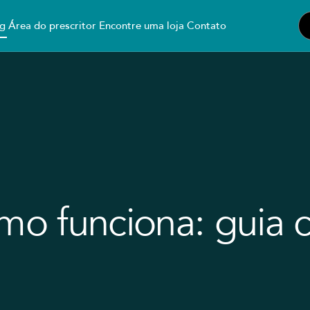
g
Área do prescritor
Encontre uma loja
Contato
omo funciona: guia