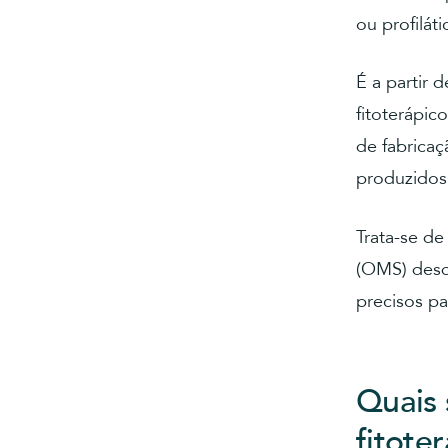
ou profiláti
É a partir 
fitoterápic
de fabrica
produzidos 
Trata-se d
(OMS) desd
precisos pa
Quais 
fitote