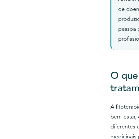
de doen
produzid
pessoa 
profissi
O que 
tratam
A fitotera
bem-estar, 
diferentes 
medicinais 