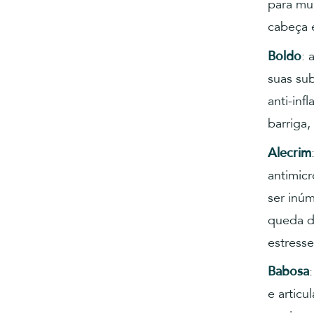
para mui
cabeça 
Boldo
: 
suas sub
anti-inf
barriga,
Alecrim
antimicr
ser inú
queda de
estresse
Babosa
e articu