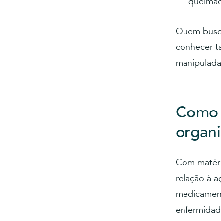
queimad
Quem busca
conhecer 
manipulada
Como a
organ
Com matéri
relação à a
medicament
enfermidad