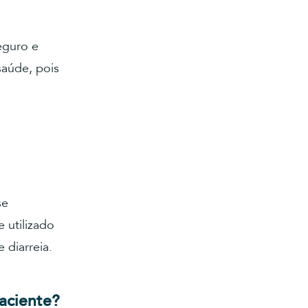
eguro e
saúde, pois
se
 utilizado
 diarreia.
paciente?