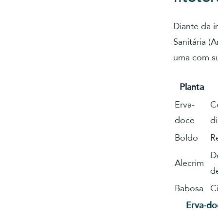
Diante da i
Sanitária (
uma com sua
Planta
Erva-
Có
doce
d
Boldo
R
D
Alecrim
d
Babosa
C
Erva-do