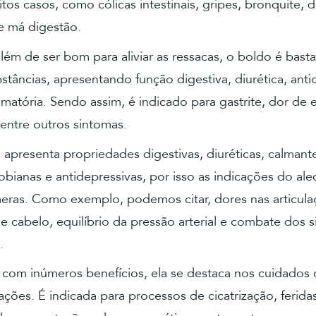
tos casos, como cólicas intestinais, gripes, bronquite, 
e má digestão.
além de ser bom para aliviar as ressacas, o boldo é bast
stâncias, apresentando função digestiva, diurética, anti
lamatória. Sendo assim, é indicado para gastrite, dor de
 entre outros sintomas.
: apresenta propriedades digestivas, diuréticas, calmant
obianas e antidepressivas, por isso as indicações do a
meras. Como exemplo, podemos citar, dores nas articula
 cabelo, equilíbrio da pressão arterial e combate dos 
.
: com inúmeros benefícios, ela se destaca nos cuidados
lações. É indicada para processos de cicatrização, ferida