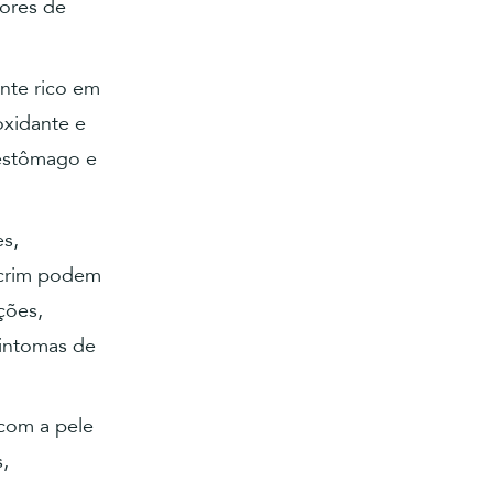
dores de
ante rico em
oxidante e
 estômago e
es,
lecrim podem
ções,
sintomas de
 com a pele
s,