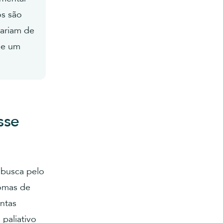
os são
variam de
de um
sse
 busca pelo
tomas de
antas
 paliativo