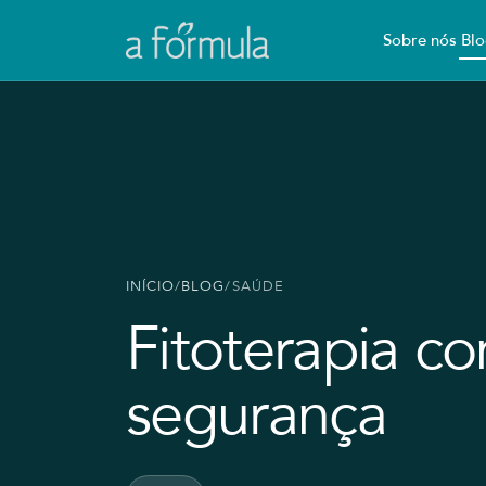
Sobre nós
Blo
INÍCIO
/
BLOG
/
SAÚDE
Fitoterapia c
segurança