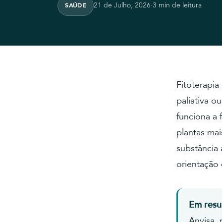
21 de Julho, 2026
·
3 min de leitura
SAÚDE
Fitoterapia
paliativa o
funciona a 
plantas mai
substância 
orientação 
Em res
Anvisa, 