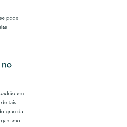
sse pode
las
 no
 padrão em
 de tais
do grau da
organismo