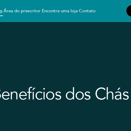
g
Área do prescritor
Encontre uma loja
Contato
enefícios dos Chás