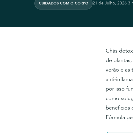
21 de Julho, 2026
·
3 
CUIDADOS COM O CORPO
Chás detox 
de plantas,
verão e as 
anti-inflama
por isso f
como soluçã
benefícios
Fórmula pe