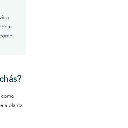
á
zir o
ambém
m como
 chás?
am como
e a planta