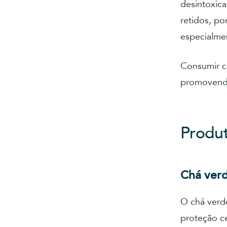
desintoxica
retidos, po
especialme
Consumir c
promovendo
Produt
Chá verd
O chá verde
proteção ce