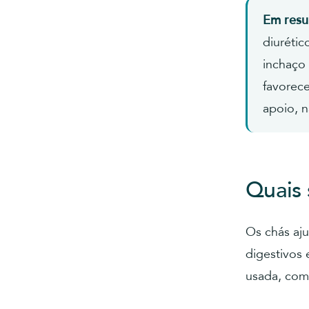
Em res
diurétic
inchaço
favorec
apoio, 
Quais 
Os chás aju
digestivos
usada, como