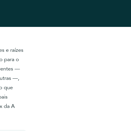
es e raízes
o para o
erentes —
outras —,
do que
pais
x da A