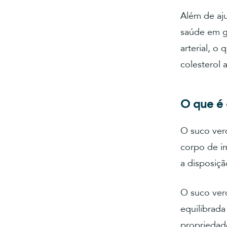
Além de aju
saúde em g
arterial, o
colesterol a
O que é 
O suco verd
corpo de im
a disposiçã
O suco ver
equilibrada
propriedade