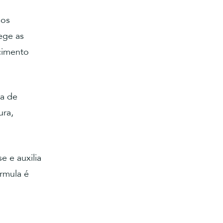
sos
ege as
ecimento
ça de
ura,
e e auxilia
rmula é