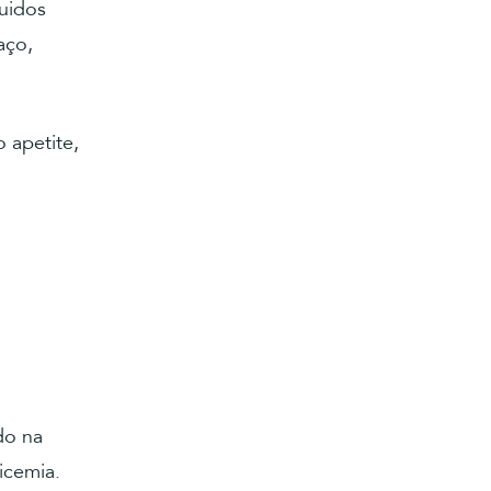
quidos
aço,
 apetite,
do na
icemia.