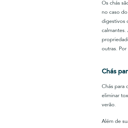
Os chás são
no caso do
digestivos 
calmantes. 
propriedade
outras. Por
Chás par
Chás para d
eliminar to
verão.
Além de su