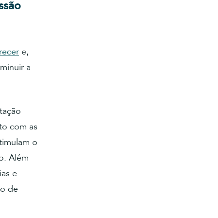
ssão
recer
e,
minuir a
ntação
ito com as
stimulam o
o. Além
ias e
ão de