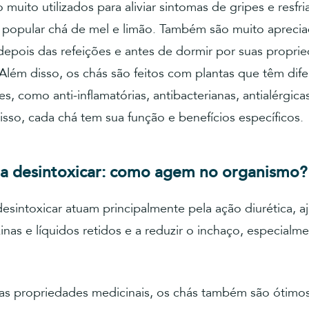
 muito utilizados para aliviar sintomas de gripes e resf
 popular chá de mel e limão. Também são muito aprec
depois das refeições e antes de dormir por suas propri
Além disso, os chás são feitos com plantas que têm dife
s, como anti-inflamatórias, antibacterianas, antialérgica
 isso, cada chá tem sua função e benefícios específicos.
a desintoxicar: como agem no organismo?
esintoxicar atuam principalmente pela ação diurética, 
xinas e líquidos retidos e a reduzir o inchaço, especialm
as propriedades medicinais, os chás também são ótimo