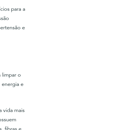
cios para a
ssão
pertensão e
 limpar o
 energia e
 vida mais
possuem
, fibras e