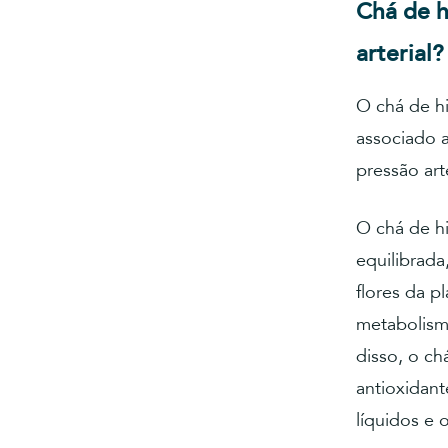
Chá de h
arterial?
O chá de hi
associado 
pressão arte
O chá de h
equilibrada
flores da p
metabolism
disso, o ch
antioxidan
líquidos e