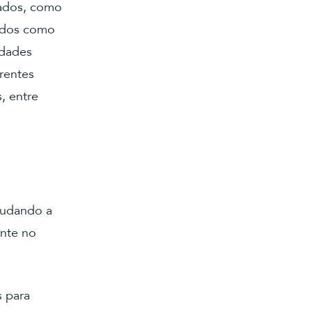
riados, como
iados como
edades
rentes
s, entre
ajudando a
ente no
s para